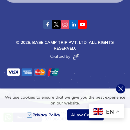
©
2026
,
BASE CAMP TRIP PVT. LTD.
ALL RIGHTS
RESERVED.
Crafted by
We use cookies to ensure that we give you the best experience
on our website.
EN
Need Help? Call Us
Privacy Policy
Allow Cookies
Send Inquiry
+977 9843035522