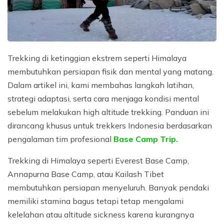
Privacy Policy
Annapurna Circuit Trek with Tilicho Lake - 15 Days
Everest Base Camp Trek - 14 Days
Everest Three High Passes Trek - 19 Days
Trekking di ketinggian ekstrem seperti Himalaya
membutuhkan persiapan fisik dan mental yang matang.
Dalam artikel ini, kami membahas langkah latihan,
strategi adaptasi, serta cara menjaga kondisi mental
sebelum melakukan high altitude trekking. Panduan ini
dirancang khusus untuk trekkers Indonesia berdasarkan
pengalaman tim profesional
Base Camp Trip.
Trekking di Himalaya seperti Everest Base Camp,
Annapurna Base Camp, atau Kailash Tibet
membutuhkan persiapan menyeluruh. Banyak pendaki
memiliki stamina bagus tetapi tetap mengalami
kelelahan atau altitude sickness karena kurangnya