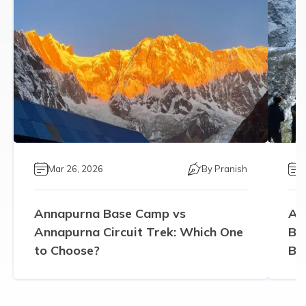
Mar 26, 2026
By
Pranish
Annapurna Base Camp vs
An
Annapurna Circuit Trek: Which One
Ba
to Choose?
Be